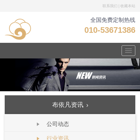
联系我们
|
收藏本站
全国免费定制热线
010-53671386
Toggle
naviga
布依凡资讯
公司动态
行业资讯