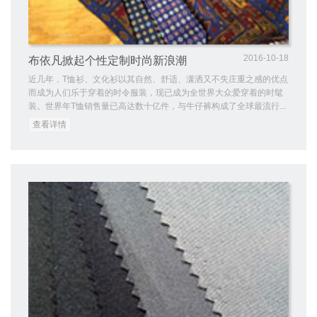
2016-10-18
布依凡掀起个性定制时尚新浪潮
近几年，T恤衫、文化衫以其自然、舒适、潇洒又不失庄重之感的优点
而成为人们乐于穿着的时令服装，现已成为全世界大众爱穿着的时髦
装。世界年T恤销售量已高达数十亿件，与牛仔裤构成了全球最流行...
查看详情