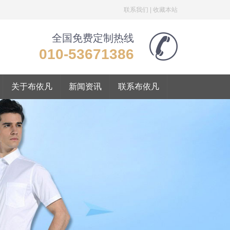
联系我们
|
收藏本站
全国免费定制热线
010-53671386
关于布依凡
新闻资讯
联系布依凡