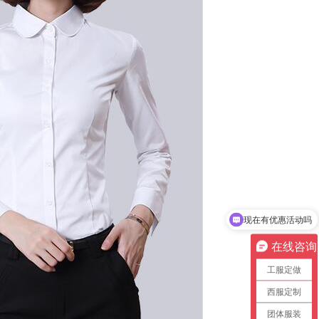
现在有优惠活动吗
在线咨询
工服定做
西服定制
团体服装