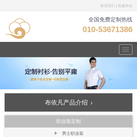
联系我们
|
收藏本站
全国免费定制热线
010-53671386
Toggle
naviga
布依凡产品介绍
职业装定制
男士职业装