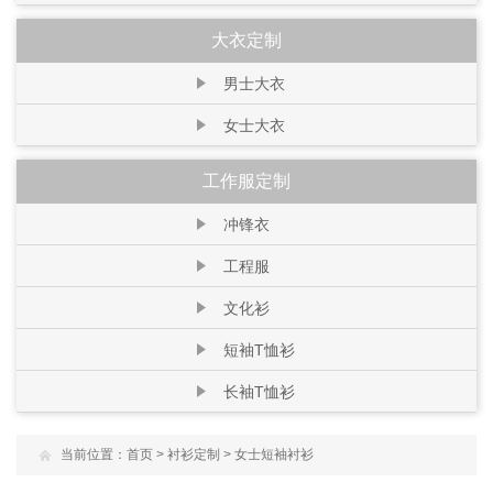
大衣定制
男士大衣
女士大衣
工作服定制
冲锋衣
工程服
文化衫
短袖T恤衫
长袖T恤衫
当前位置：
首页
>
衬衫定制
>
女士短袖衬衫