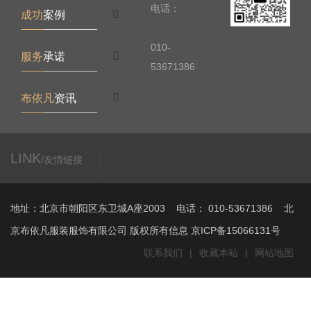
电话：
成功
案例
010-
服务
承诺
53671386
布依凡
资讯
LINK
/友情链接
地址：北京市朝阳区东卫城A座2003 电话： 010-53671386 北
京布依凡服装服饰有限公司 版权所有信息 京ICP备15066131号
联系我们
|
收藏本站
|
网站地图