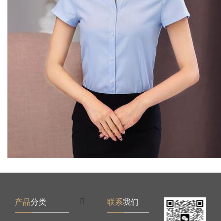
产品
分类
联系
我们