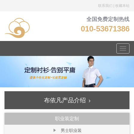
联系我们
|
收藏本站
全国免费定制热线
010-53671386
Toggle
naviga
布依凡产品介绍
职业装定制
男士职业装