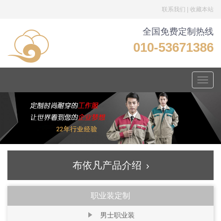
联系我们
|
收藏本站
全国免费定制热线
010-53671386
Toggle
naviga
布依凡产品介绍
职业装定制
男士职业装