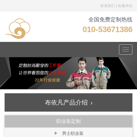
联系我们
|
收藏本站
全国免费定制热线
010-53671386
Toggle
naviga
布依凡产品介绍
职业装定制
男士职业装