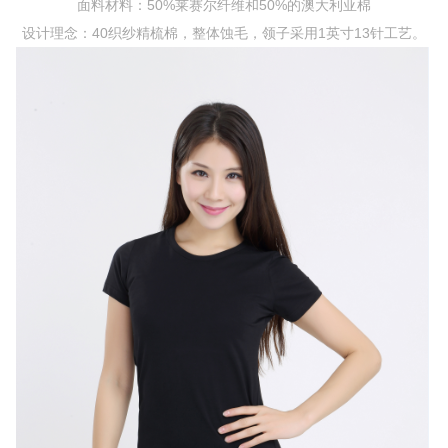
面料材料：50%莱赛尔纤维和50%的澳大利亚棉
设计理念：40织纱精梳棉，整体蚀毛，领子采用1英寸13针工艺。