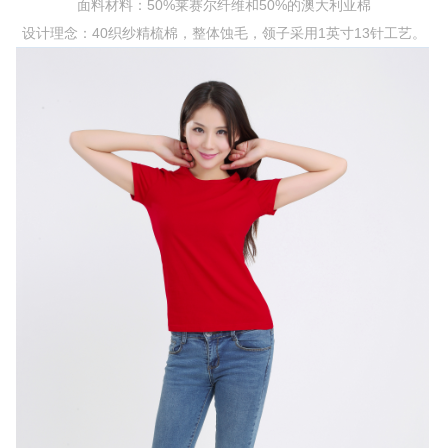
面料材料：50%莱赛尔纤维和50%的澳大利亚棉
设计理念：40织纱精梳棉，整体蚀毛，领子采用1英寸13针工艺。