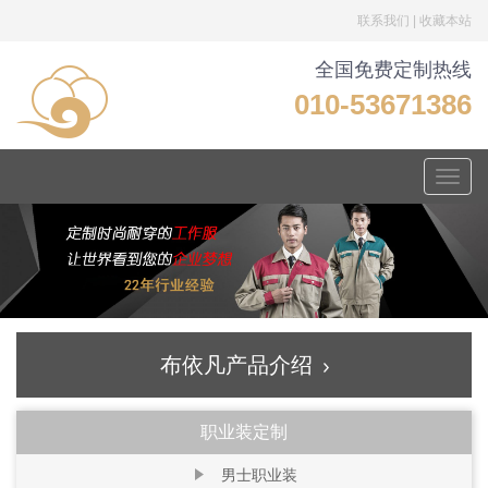
联系我们
|
收藏本站
全国免费定制热线
010-53671386
Toggle
naviga
布依凡产品介绍
职业装定制
男士职业装