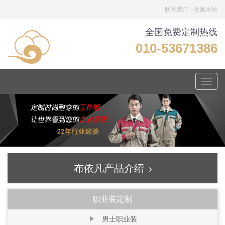
联系我们
|
收藏本站
全国免费定制热线
010-53671386
Toggle
naviga
布依凡产品介绍
职业装定制
男士职业装