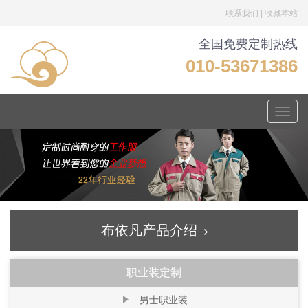
联系我们
|
收藏本站
全国免费定制热线
010-53671386
Toggle
naviga
布依凡产品介绍
职业装定制
男士职业装