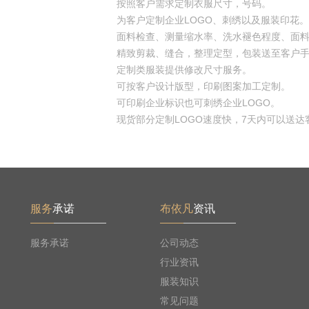
按照客户需求定制衣服尺寸，号码。
为客户定制企业LOGO、刺绣以及服装印花。
面料检查、测量缩水率、洗水褪色程度、面料耐
精致剪裁、缝合，整理定型，包装送至客户手
定制类服装提供修改尺寸服务。
可按客户设计版型，印刷图案加工定制。
可印刷企业标识也可刺绣企业LOGO。
现货部分定制LOGO速度快，7天内可以送达客
服务
承诺
布依凡
资讯
服务承诺
公司动态
行业资讯
服装知识
常见问题