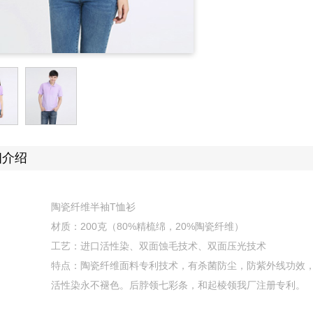
细介绍
陶瓷纤维半袖
T
恤衫
材质：
200
克（
80%
精梳绵，
20%
陶瓷纤维）
工艺：进口活性染、双面蚀毛技术、双面压光技术
特点：陶瓷纤维面料专利技术，有杀菌防尘，防紫外线功效
活性染永不褪色。后脖领七彩条，和起棱领我厂注册专利。