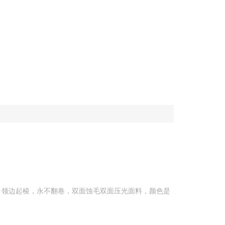
，领边起棱，永不翻卷，双面蚀毛双面压光面料，颜色是