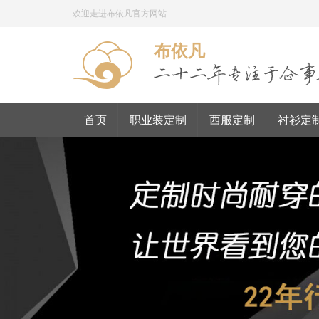
欢迎走进布依凡官方网站
布依凡
首页
职业装定制
西服定制
衬衫定