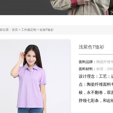
前位置：
首页
>
工作服定制
>
短袖T恤衫
浅紫色T恤衫
面料品牌：
陶瓷纤维
面料材料：
材质：20
设计理念：工艺：
点：陶瓷纤维面料
棱，永不翻卷，双
脖领七彩条，和起