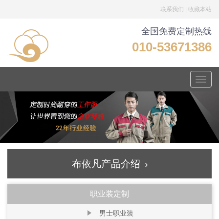
联系我们
|
收藏本站
全国免费定制热线
010-53671386
Toggle
naviga
布依凡产品介绍
职业装定制
男士职业装