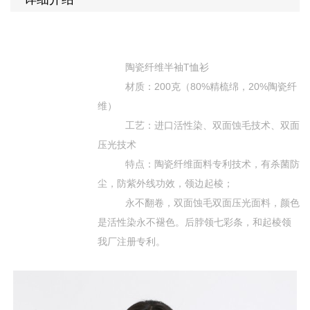
陶瓷纤维半袖
T
恤衫
材质：
200
克（
80%
精梳绵，
20%
陶瓷纤
维）
工艺：进口活性染、双面蚀毛技术、双面
压光技术
特点：陶瓷纤维面料专利技术，有杀菌防
尘，防紫外线功效，领边起棱；
永不翻卷，双面蚀毛双面压光面料，颜色
是活性染永不褪色。后脖领七彩条，和起棱领
我厂注册专利。