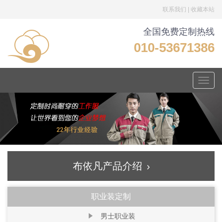
联系我们
|
收藏本站
全国免费定制热线
010-53671386
Toggle
naviga
布依凡产品介绍
职业装定制
男士职业装