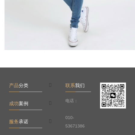
产品
分类
联系
我们
电话：
成功
案例
010-
服务
承诺
53671386