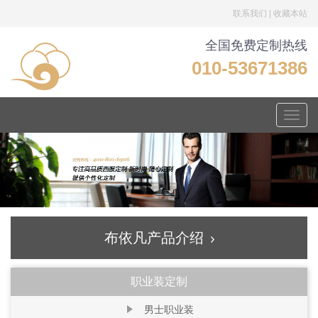
联系我们
|
收藏本站
全国免费定制热线
010-53671386
Toggle
naviga
布依凡产品介绍
职业装定制
男士职业装