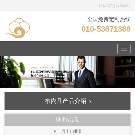
联系我们
|
收藏本站
全国免费定制热线
010-53671386
Toggle
naviga
布依凡产品介绍
职业装定制
男士职业装