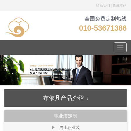
联系我们
|
收藏本站
全国免费定制热线
010-53671386
Toggle
naviga
布依凡产品介绍
职业装定制
男士职业装