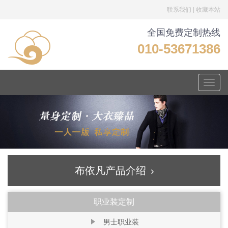
联系我们
|
收藏本站
全国免费定制热线
010-53671386
Toggle
naviga
布依凡产品介绍
职业装定制
男士职业装